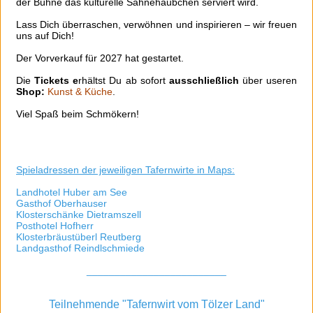
der Bühne das kulturelle Sahnehäubchen serviert wird.
Lass Dich überraschen, verwöhnen und inspirieren – wir freuen
uns auf Dich!
Der Vorverkauf für 2027 hat gestartet.
Die
Tickets e
rhältst Du ab sofort
ausschließlich
über useren
Shop:
Kunst & Küche
.
Viel Spaß beim Schmökern!
Spieladressen der jeweiligen Tafernwirte in Maps:
Landhotel Huber am See
Gasthof Oberhauser
Klosterschänke Dietramszell
Posthotel Hofherr
Klosterbräustüberl Reutberg
Landgasthof Reindlschmiede
_________________________
Teilnehmende "Tafernwirt vom Tölzer Land"