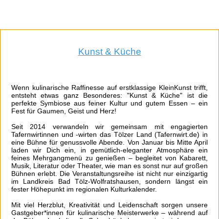
Kunst & Küche
Wenn kulinarische Raffinesse auf erstklassige KleinKunst trifft,
entsteht etwas ganz Besonderes: "Kunst & Küche" ist die
perfekte Symbiose aus feiner Kultur und gutem Essen – ein
Fest für Gaumen, Geist und Herz!
Seit 2014 verwandeln wir gemeinsam mit engagierten
Tafernwirtinnen und -wirten das Tölzer Land (Tafernwirt.de) in
eine Bühne für genussvolle Abende. Von Januar bis Mitte April
laden wir Dich ein, in gemütlich-eleganter Atmosphäre ein
feines Mehrgangmenü zu genießen – begleitet von Kabarett,
Musik, Literatur oder Theater, wie man es sonst nur auf großen
Bühnen erlebt. Die Veranstaltungsreihe ist nicht nur einzigartig
im Landkreis Bad Tölz-Wolfratshausen, sondern längst ein
fester Höhepunkt im regionalen Kulturkalender.
Mit viel Herzblut, Kreativität und Leidenschaft sorgen unsere
Gastgeber*innen für kulinarische Meisterwerke – während auf