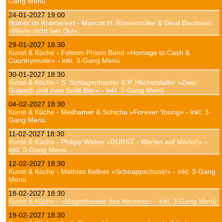
Gang Menü
24-01-2027 19:00
Humor im Kramerwirt - Marcus H. Rosenmüller & Gerd Baumann
»Wenn nicht wer Du!«
29-01-2027 18:30
Kunst & Küche - Folsom Prison Band »Homage to Cash &
Countrymusic« - inkl. 3-Gang Menü
30-01-2027 18:30
Kunst & Küche - S. Schlagenhaufer & P. Höcketstaller »Zwei
Gulasch und zwei Seidl Bier« - inkl. 3-Gang Menü
04-02-2027 18:30
Kunst & Küche - Meilhamer & Schicha »Forever Young« - inkl. 3-
Gang Menü
11-02-2027 18:30
Kunst & Küche - Philipp Weber »DURST - Warten auf Merlot!« -
inkl. 3-Gang Menü
12-02-2027 18:30
Kunst & Küche - Mathias Kellner »Schnappschuss!« - inkl. 3-Gang
Menü
18-02-2027 18:30
Kunst & Küche - »Magietheater des Herzens« - inkl. 3-Gang Menü
19-02-2027 18:30