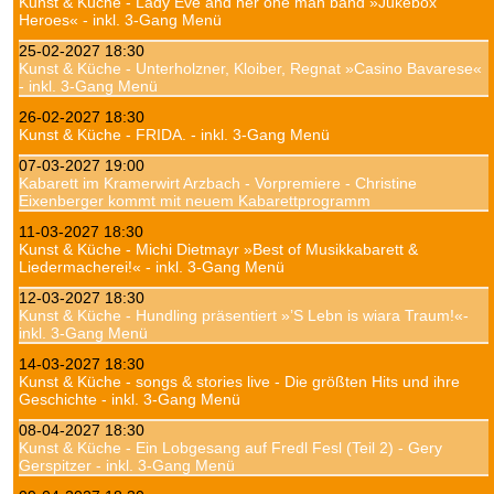
Kunst & Küche - Lady Eve and her one man band »Jukebox
Heroes« - inkl. 3-Gang Menü
25-02-2027 18:30
Kunst & Küche - Unterholzner, Kloiber, Regnat »Casino Bavarese«
- inkl. 3-Gang Menü
26-02-2027 18:30
Kunst & Küche - FRIDA. - inkl. 3-Gang Menü
07-03-2027 19:00
Kabarett im Kramerwirt Arzbach - Vorpremiere - Christine
Eixenberger kommt mit neuem Kabarettprogramm
11-03-2027 18:30
Kunst & Küche - Michi Dietmayr »Best of Musikkabarett &
Liedermacherei!« - inkl. 3-Gang Menü
12-03-2027 18:30
Kunst & Küche - Hundling präsentiert »’S Lebn is wiara Traum!«-
inkl. 3-Gang Menü
14-03-2027 18:30
Kunst & Küche - songs & stories live - Die größten Hits und ihre
Geschichte - inkl. 3-Gang Menü
08-04-2027 18:30
Kunst & Küche - Ein Lobgesang auf Fredl Fesl (Teil 2) - Gery
Gerspitzer - inkl. 3-Gang Menü