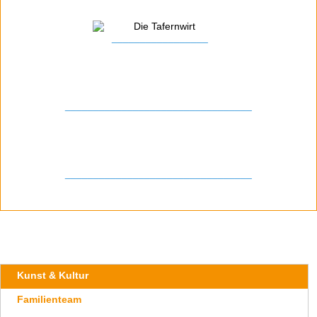
_________________
_________________________________
_________________________________
Navigation
Kunst & Kultur
überspringen
Familienteam