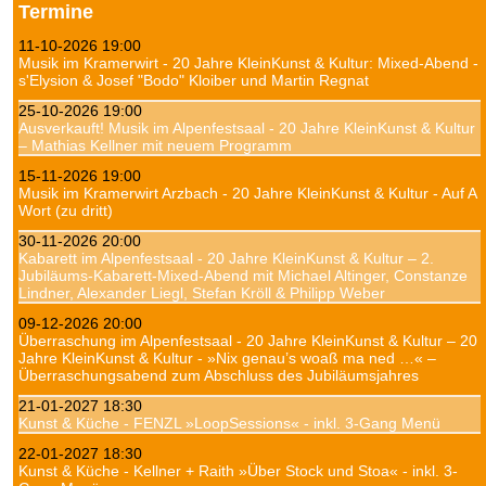
Termine
11-10-2026 19:00
Musik im Kramerwirt - 20 Jahre KleinKunst & Kultur: Mixed-Abend -
s'Elysion & Josef "Bodo" Kloiber und Martin Regnat
25-10-2026 19:00
Ausverkauft! Musik im Alpenfestsaal - 20 Jahre KleinKunst & Kultur
– Mathias Kellner mit neuem Programm
15-11-2026 19:00
Musik im Kramerwirt Arzbach - 20 Jahre KleinKunst & Kultur - Auf A
Wort (zu dritt)
30-11-2026 20:00
Kabarett im Alpenfestsaal - 20 Jahre KleinKunst & Kultur – 2.
Jubiläums-Kabarett-Mixed-Abend mit Michael Altinger, Constanze
Lindner, Alexander Liegl, Stefan Kröll & Philipp Weber
09-12-2026 20:00
Überraschung im Alpenfestsaal - 20 Jahre KleinKunst & Kultur – 20
Jahre KleinKunst & Kultur - »Nix genau’s woaß ma ned …« –
Überraschungsabend zum Abschluss des Jubiläumsjahres
21-01-2027 18:30
Kunst & Küche - FENZL »LoopSessions« - inkl. 3-Gang Menü
22-01-2027 18:30
Kunst & Küche - Kellner + Raith »Über Stock und Stoa« - inkl. 3-