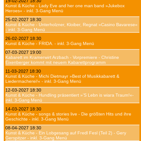
19-02-2027 18:30
Kunst & Küche - Lady Eve and her one man band »Jukebox
Heroes« - inkl. 3-Gang Menü
25-02-2027 18:30
Kunst & Küche - Unterholzner, Kloiber, Regnat »Casino Bavarese«
- inkl. 3-Gang Menü
26-02-2027 18:30
Kunst & Küche - FRIDA. - inkl. 3-Gang Menü
07-03-2027 19:00
Kabarett im Kramerwirt Arzbach - Vorpremiere - Christine
Eixenberger kommt mit neuem Kabarettprogramm
11-03-2027 18:30
Kunst & Küche - Michi Dietmayr »Best of Musikkabarett &
Liedermacherei!« - inkl. 3-Gang Menü
12-03-2027 18:30
Kunst & Küche - Hundling präsentiert »’S Lebn is wiara Traum!«-
inkl. 3-Gang Menü
14-03-2027 18:30
Kunst & Küche - songs & stories live - Die größten Hits und ihre
Geschichte - inkl. 3-Gang Menü
08-04-2027 18:30
Kunst & Küche - Ein Lobgesang auf Fredl Fesl (Teil 2) - Gery
Gerspitzer - inkl. 3-Gang Menü