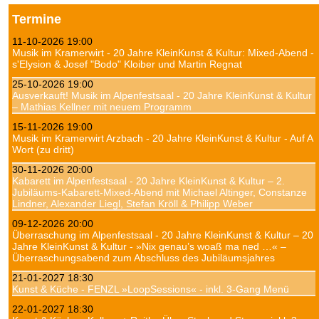
Termine
11-10-2026 19:00
Musik im Kramerwirt - 20 Jahre KleinKunst & Kultur: Mixed-Abend -
s'Elysion & Josef "Bodo" Kloiber und Martin Regnat
25-10-2026 19:00
Ausverkauft! Musik im Alpenfestsaal - 20 Jahre KleinKunst & Kultur
– Mathias Kellner mit neuem Programm
15-11-2026 19:00
Musik im Kramerwirt Arzbach - 20 Jahre KleinKunst & Kultur - Auf A
Wort (zu dritt)
30-11-2026 20:00
Kabarett im Alpenfestsaal - 20 Jahre KleinKunst & Kultur – 2.
Jubiläums-Kabarett-Mixed-Abend mit Michael Altinger, Constanze
Lindner, Alexander Liegl, Stefan Kröll & Philipp Weber
09-12-2026 20:00
Überraschung im Alpenfestsaal - 20 Jahre KleinKunst & Kultur – 20
Jahre KleinKunst & Kultur - »Nix genau’s woaß ma ned …« –
Überraschungsabend zum Abschluss des Jubiläumsjahres
21-01-2027 18:30
Kunst & Küche - FENZL »LoopSessions« - inkl. 3-Gang Menü
22-01-2027 18:30