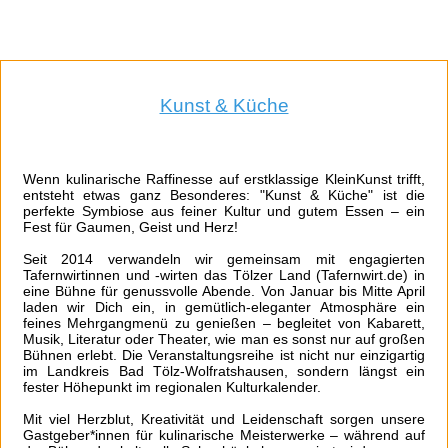
Kunst & Küche
Wenn kulinarische Raffinesse auf erstklassige KleinKunst trifft,
entsteht etwas ganz Besonderes: "Kunst & Küche" ist die
perfekte Symbiose aus feiner Kultur und gutem Essen – ein
Fest für Gaumen, Geist und Herz!
Seit 2014 verwandeln wir gemeinsam mit engagierten
Tafernwirtinnen und -wirten das Tölzer Land (Tafernwirt.de) in
eine Bühne für genussvolle Abende. Von Januar bis Mitte April
laden wir Dich ein, in gemütlich-eleganter Atmosphäre ein
feines Mehrgangmenü zu genießen – begleitet von Kabarett,
Musik, Literatur oder Theater, wie man es sonst nur auf großen
Bühnen erlebt. Die Veranstaltungsreihe ist nicht nur einzigartig
im Landkreis Bad Tölz-Wolfratshausen, sondern längst ein
fester Höhepunkt im regionalen Kulturkalender.
Mit viel Herzblut, Kreativität und Leidenschaft sorgen unsere
Gastgeber*innen für kulinarische Meisterwerke – während auf