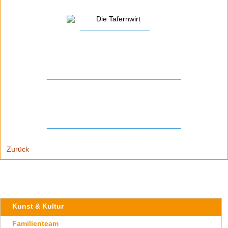
_________________
_________________________________
_________________________________
Zurück
Navigation
Kunst & Kultur
überspringen
Familienteam