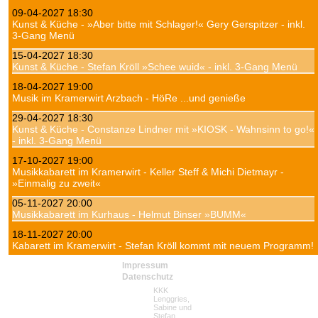
09-04-2027 18:30
Kunst & Küche - »Aber bitte mit Schlager!« Gery Gerspitzer - inkl.
3-Gang Menü
15-04-2027 18:30
Kunst & Küche - Stefan Kröll »Schee wuid« - inkl. 3-Gang Menü
18-04-2027 19:00
Musik im Kramerwirt Arzbach - HöRe ...und genieße
29-04-2027 18:30
Kunst & Küche - Constanze Lindner mit »KIOSK - Wahnsinn to go!«
- inkl. 3-Gang Menü
17-10-2027 19:00
Musikkabarett im Kramerwirt - Keller Steff & Michi Dietmayr -
»Einmalig zu zweit«
05-11-2027 20:00
Musikkabarett im Kurhaus - Helmut Binser »BUMM«
18-11-2027 20:00
Kabarett im Kramerwirt - Stefan Kröll kommt mit neuem Programm!
Navigation
Impressum
überspringen
Datenschutz
KKK
Lenggries,
Sabine und
Stefan