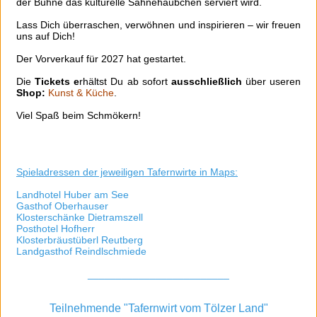
der Bühne das kulturelle Sahnehäubchen serviert wird.
Lass Dich überraschen, verwöhnen und inspirieren – wir freuen
uns auf Dich!
Der Vorverkauf für 2027 hat gestartet.
Die
Tickets e
rhältst Du ab sofort
ausschließlich
über useren
Shop:
Kunst & Küche
.
Viel Spaß beim Schmökern!
Spieladressen der jeweiligen Tafernwirte in Maps:
Landhotel Huber am See
Gasthof Oberhauser
Klosterschänke Dietramszell
Posthotel Hofherr
Klosterbräustüberl Reutberg
Landgasthof Reindlschmiede
_________________________
Teilnehmende "Tafernwirt vom Tölzer Land"