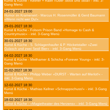
Kunst & Küche - Kellner + Raith »Über Stock und Stoa« - inkl. 3-
Gang Menü
24-01-2027 19:00
Humor im Kramerwirt - Marcus H. Rosenmüller & Gerd Baumann
»Wenn nicht wer Du!«
29-01-2027 18:30
Kunst & Küche - Folsom Prison Band »Homage to Cash &
Countrymusic« - inkl. 3-Gang Menü
30-01-2027 18:30
Kunst & Küche - S. Schlagenhaufer & P. Höcketstaller »Zwei
Gulasch und zwei Seidl Bier« - inkl. 3-Gang Menü
04-02-2027 18:30
Kunst & Küche - Meilhamer & Schicha »Forever Young« - inkl. 3-
Gang Menü
11-02-2027 18:30
Kunst & Küche - Philipp Weber »DURST - Warten auf Merlot!« -
inkl. 3-Gang Menü
12-02-2027 18:30
Kunst & Küche - Mathias Kellner »Schnappschuss!« - inkl. 3-Gang
Menü
18-02-2027 18:30
Kunst & Küche - »Magietheater des Herzens« - inkl. 3-Gang Menü